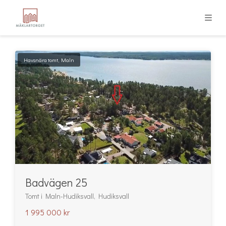
Havsnära tomt, Maln
Badvägen 25
Tomt i Maln-Hudiksvall, Hudiksvall
1 995 000 kr