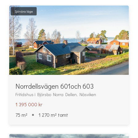
Sjönära läge
Norrdellsvägen 601och 603
Fritidshus i Björsbo Norra Dellen, Näsviken
1 395 000 kr
75 m²
1 270 m² tomt