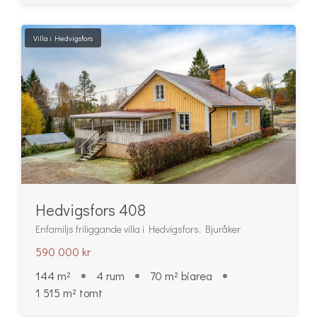
Villa i Hedvigsfors
Hedvigsfors 408
Enfamiljs friliggande villa i Hedvigsfors, Bjuråker
590 000 kr
144 m²
4 rum
70 m² biarea
1 515 m² tomt