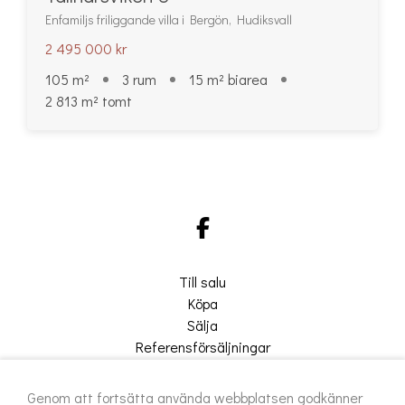
Enfamiljs friliggande villa i Bergön, Hudiksvall
2 495 000 kr
105 m²
3 rum
15 m² biarea
2 813 m² tomt
Till salu
Köpa
Sälja
Referensförsäljningar
Om oss
Genom att fortsätta använda webbplatsen godkänner