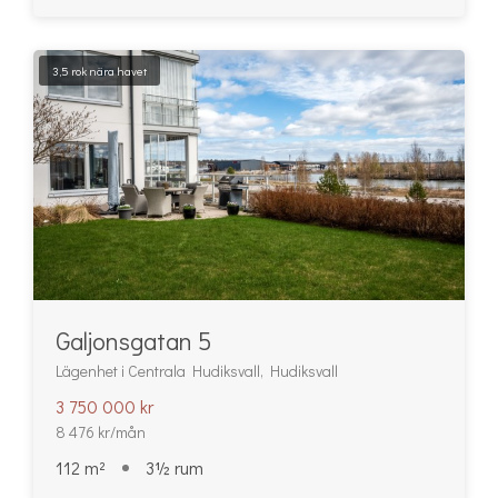
3,5 rok nära havet
Galjonsgatan 5
Lägenhet i Centrala Hudiksvall, Hudiksvall
3 750 000 kr
8 476 kr/mån
112 m²
3½ rum